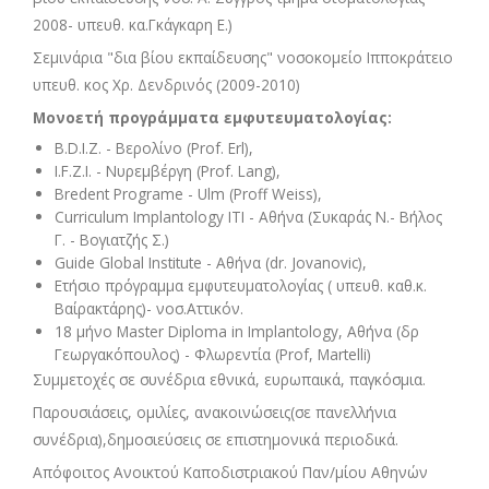
2008- υπευθ. κα.Γκάγκαρη Ε.)
Σεμινάρια "δια βίου εκπαίδευσης" νοσοκομείο Ιπποκράτειο
υπευθ. κος Χρ. Δενδρινός (2009-2010)
Μονοετή προγράμματα εμφυτευματολογίας:
B.D.I.Z. - Βερολίνο (Prof. Erl),
I.F.Z.I. - Νυρεμβέργη (Prof. Lang),
Bredent Programe - Ulm (Proff Weiss),
Curriculum Implantology ITI - Αθήνα (Συκαράς Ν.- Βήλος
Γ. - Βογιατζής Σ.)
Guide Global Institute - Αθήνα (dr. Jovanovic),
Ετήσιο πρόγραμμα εμφυτευματολογίας ( υπευθ. καθ.κ.
Βαίρακτάρης)- νοσ.Αττικόν.
18 μήνο Master Diploma in Implantology, Αθήνα (δρ
Γεωργακόπουλος) - Φλωρεντία (Prof, Martelli)
Συμμετοχές σε συνέδρια εθνικά, ευρωπαικά, παγκόσμια.
Παρουσιάσεις, ομιλίες, ανακοινώσεις(σε πανελλήνια
συνέδρια),δημοσιεύσεις σε επιστημονικά περιοδικά.
Απόφοιτος Ανοικτού Καποδιστριακού Παν/μίου Αθηνών