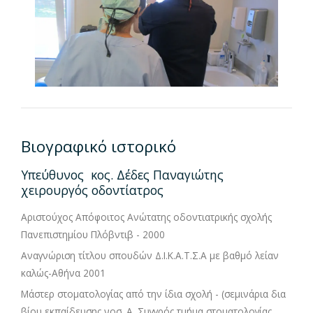
Βιογραφικό ιστορικό
Υπεύθυνος κος. Δέδες Παναγιώτης
χειρουργός οδοντίατρος
Αριστούχος Απόφοιτος Ανώτατης οδοντιατρικής σχολής
Πανεπιστημίου Πλόβντιβ - 2000
Αναγνώριση τίτλου σπουδών Δ.Ι.Κ.Α.Τ.Σ.Α με βαθμό λείαν
καλώς-Αθήνα 2001
Μάστερ στοματολογίας από την ίδια σχολή - (σεμινάρια δια
βίου εκπαίδευσης νοσ. Α. Συγγρός τμήμα στοματολογίας